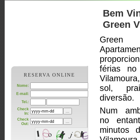
Bem Vi
Green Vi
Green
Apartamen
proporcio
férias no
RESERVA ONLINE
Vilamour
Nome:
sol, pr
E-mail:
diversão.
Tel.:
Num ambi
Check
In:
no entan
Check
Out:
minutos 
Vilamoura