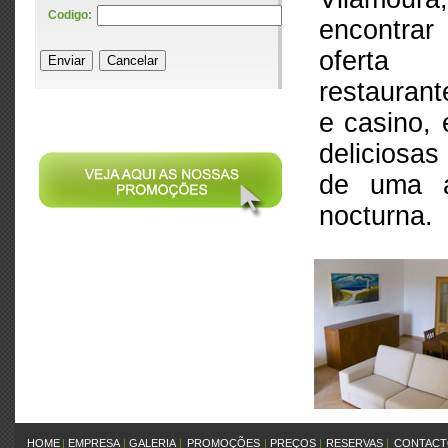
Codigo:
encontra
oferta
restaurant
e casino, 
deliciosa
de uma a
nocturna.
HOME
|
EMPRESA
|
GALERIA
|
PROMOÇÕES
|
PREÇOS
|
RESERVAS
|
CONTACT